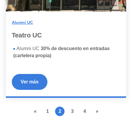
Alumni UC
Teatro UC
Alumni UC
30% de descuento en entradas
(cartelera propia)
Ver más
«
1
2
3
4
»