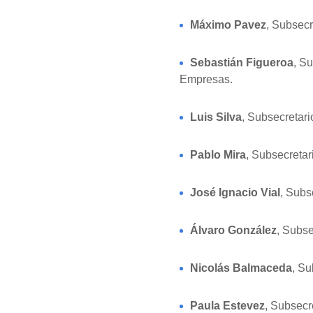
Máximo Pavez
, Subsecr
Sebastián Figueroa
, S
Empresas.
Luis Silva
, Subsecretari
Pablo Mira
, Subsecreta
José Ignacio Vial
, Subs
Álvaro González
, Subse
Nicolás Balmaceda
, Su
Paula Estevez
, Subsecr