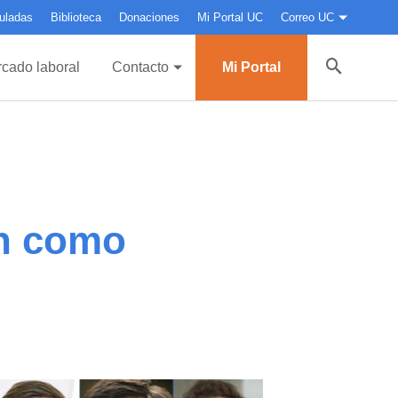
uladas
Biblioteca
Donaciones
Mi Portal UC
Correo UC
cado laboral
Contacto
Mi Portal
n como