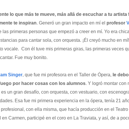
ente lo que más te mueve, más allá de escuchar a tu artista 
ente te inspiran
. Generó un gran impacto en mí el
profesor
V
de las primeras personas que empezó a creer en mí. Yo era chic
nstancias para cantar sola, con orquesta. ¡Él creyó mucho en m
o vocale. Con él tuve mis primeras giras, las primeras veces q
 cantar. Fue muy bonito.
yam Singer
, que fue mi profesora en el Taller de Ópera,
le debo
 fuego por hacer cosas con los alumnos
. Y logró montar con
 es un gran desafío, con orquesta, con vestuario, con escenogra
idades. Esa fue mi primera experiencia en la ópera, tenía 21 a
ás profesional, con ella misma, que hacía producción en el Teatr
l en Carmen, participé en el coro en La Traviata, y así, de a poco