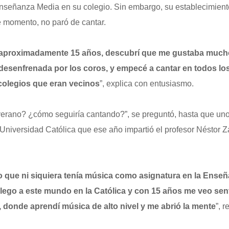
señanza Media en su colegio. Sin embargo, su establecimiento 
e momento, no paró de cantar.
ía aproximadamente 15 años, descubrí que me gustaba much
esenfrenada por los coros, y empecé a cantar en todos los
 colegios que eran vecinos
”, explica con entusiasmo.
verano? ¿cómo seguiría cantando?”, se preguntó, hasta que uno
 Universidad Católica que ese año impartió el profesor Néstor Za
o que ni siquiera tenía música como asignatura en la Enseñ
llego a este mundo en la Católica y con 15 años me veo sen
 donde aprendí música de alto nivel y me abrió la mente
”, 