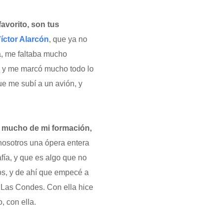
favorito, son tus
íctor Alarcón
, que ya no
a, me faltaba mucho
í! y me marcó mucho todo lo
ue me subí a un avión, y
 mucho de mi formación,
 nosotros una ópera entera
fía, y que es algo que no
ños, y de ahí que empecé a
o Las Condes. Con ella hice
, con ella.