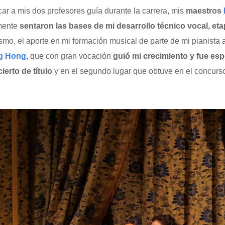
car a mis dos profesores guía durante la carrera, mis
maestros
lmente
sentaron las bases de mi desarrollo técnico vocal, et
ismo, el aporte en mi formación musical de parte de mi pianist
g Hong
, que con gran vocación
guió mi crecimiento y fue es
ierto de título
y en el segundo lugar que obtuve en el concurs