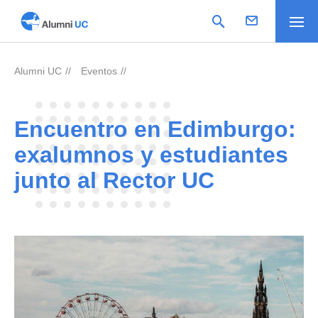
Alumni UC
Eventos
>
>
Encuentro en Edimburgo:
exalumnos y estudiantes
junto al Rector UC